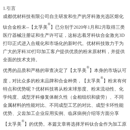
1.引言
成都优材科技有限公司自主研发和生产的牙科激光选区熔化
®
钛合金粉末--【太孚美
】已分别于2020年1月和2月取得三类
医疗器械注册证和生产许可证，这标志着牙科钛合金激光3D
打印正式进入合规化和市场化的新时代。优材科技致力于为
广大的牙科3D打印加工客户提供优质的粉末原材料，并提供
全面的技术支持。
®
优秀的品质和严格的审查决定了【太孚美
】本身的市场认可
®
度，对比众多的粉末品牌和合金种类，【太孚美
】粉末有何
特点和优势呢？优材科技将从粉末球形度、粉末流动性、化
学纯度、成型牙科修复体耐久性（金相组织和疲劳）、不同
金属材料的性能对比、不同成型工艺的对比、成型卡环性能
优势、义齿加工企业应用实例、临床病例介绍等方面分享
®
【太孚美
】的优势。本篇文章将选择牙科钛合金作为加工原