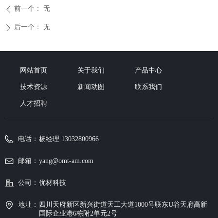
前一个：
无
ꄴ
后一个：
无
ꄲ
网站首页
关于我们
产品中心
技术资源
新闻动图
联系我们
人才招聘
电话：
杨经理 13032800966
邮箱：
yang@omt-am.com
公司：
优材科技
地址：
四川天府新区新兴街道天工大道1000号联东U谷天府高新
国际企业港6栋附2单元2号