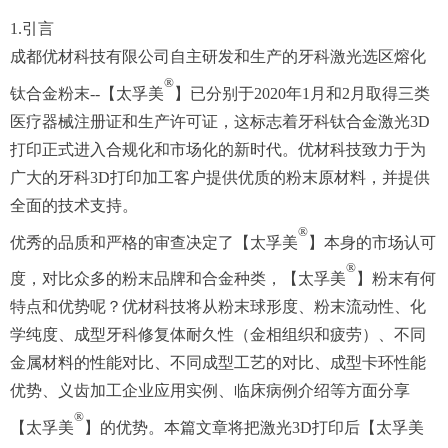
1.引言
成都优材科技有限公司自主研发和生产的牙科激光选区熔化
®
钛合金粉末--【太孚美
】已分别于2020年1月和2月取得三类
医疗器械注册证和生产许可证，这标志着牙科钛合金激光3D
打印正式进入合规化和市场化的新时代。优材科技致力于为
广大的牙科3D打印加工客户提供优质的粉末原材料，并提供
全面的技术支持。
®
优秀的品质和严格的审查决定了【太孚美
】本身的市场认可
®
度，对比众多的粉末品牌和合金种类，【太孚美
】粉末有何
特点和优势呢？优材科技将从粉末球形度、粉末流动性、化
学纯度、成型牙科修复体耐久性（金相组织和疲劳）、不同
金属材料的性能对比、不同成型工艺的对比、成型卡环性能
优势、义齿加工企业应用实例、临床病例介绍等方面分享
®
【太孚美
】的优势。本篇文章将把激光3D打印后【太孚美